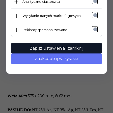
Analityczne ciasteczka
Zalety:
Wysyłanie danych marketingowych
Wysoka jakość
Reklamy spersonalizowane
Łatwe w użyciu
Duża ilość w opakowaniu
Zapisz ustawienia i zamknij
Pochłaniają dużo kurzu i brudu
Zaakceptuj wszystkie
Zapewniają czyste i zdrowe powietrze w domu.
WYMIARY:
575 x 200 mm, Ø 62 mm
PASUJE DO:
NT 25/1 Ap, NT 35/1 Ap, NT 35/1 Eco, NT