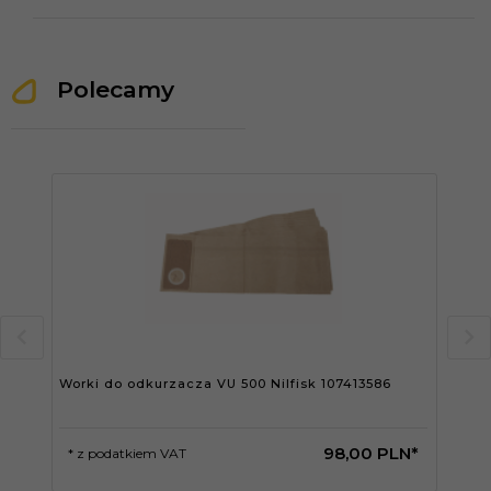
Polecamy
Worki do odkurzacza VU 500 Nilfisk 107413586
Wor
107
98,
00
PLN*
* z podatkiem VAT
* 