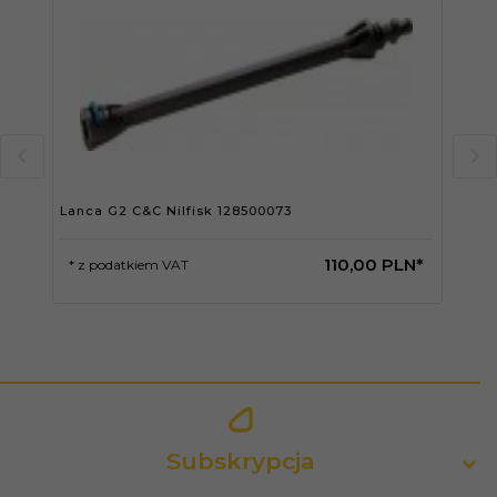
Lanca G2 C&C Nilfisk 128500073
Lan
110,
00
PLN*
* z podatkiem VAT
* 
Subskrypcja