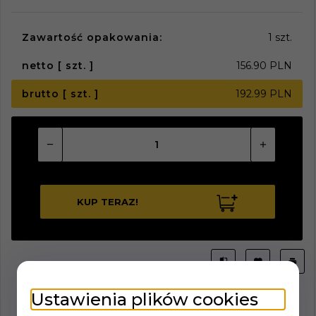
Zawartość opakowania:
1 szt.
netto [ szt. ]
156.90 PLN
brutto [ szt. ]
192.99 PLN
KUP TERAZ!
Ustawienia plików cookies