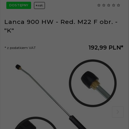
DOSTĘPNY
4 szt.
Lanca 900 HW - Red. M22 F obr. -
"K"
192,
99
PLN*
* z podatkiem VAT