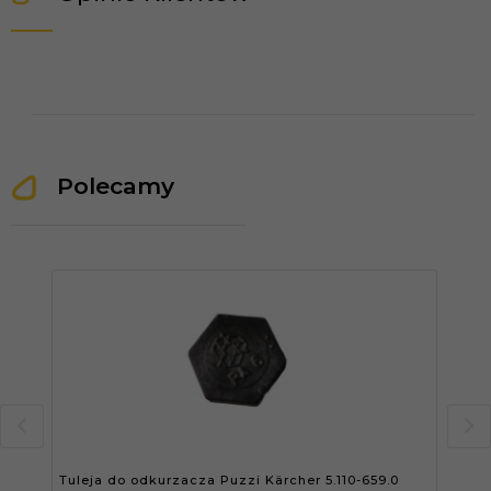
Polecamy
Tuleja do odkurzacza Puzzi Kärcher 5.110-659.0
Dys