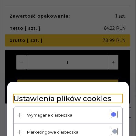
Zawartość opakowania:
1 szt.
netto [ szt. ]
64.22 PLN
brutto [ szt. ]
78.99 PLN
KUP TERAZ!
Ustawienia plików cookies
Wymagane ciasteczka
Marketingowe ciasteczka