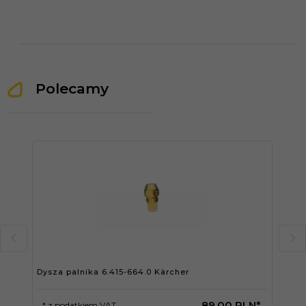
Polecamy
Dysza palnika 6.415-664.0 Kärcher
Dys
89,
00
PLN*
* z podatkiem VAT
* 