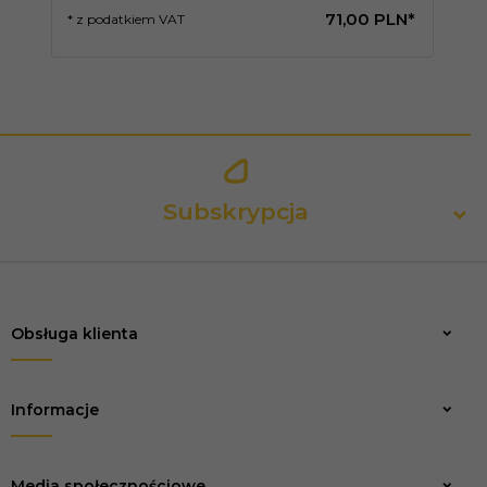
71,
00
PLN*
* z podatkiem VAT
* 
Subskrypcja
Obsługa klienta
Zapisz
Informacje
Media społecznościowe