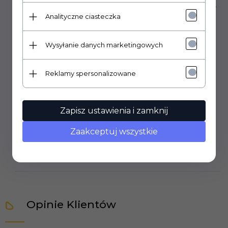
Dysza wtrysku paliwa z filtrem stosowana jest w kotłach,
wężownicach myjek wysokociśnieniowych -
Analityczne ciasteczka
gorącowodnych czy też w nagrzewnicach zasilanych
paliwem.
Wysyłanie danych marketingowych
KĄT ROZPYLANIA:
60°
Reklamy spersonalizowane
MODEL ROZPYALNIA:
typ S - stożek pełny
Zapisz ustawienia i zamknij
ROZMIAR:
1,50 USgal/h - 5,84 kg/h
Zaakceptuj wszystkie
Opinie Klientów