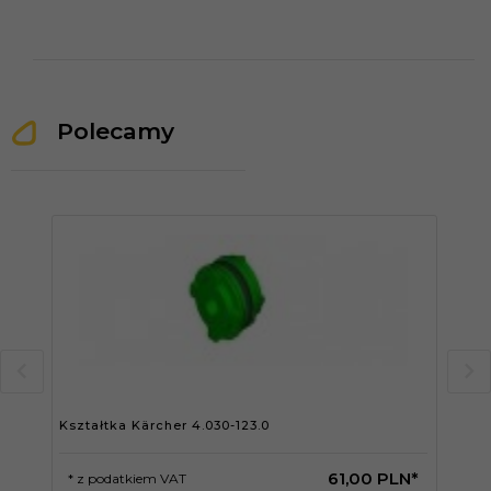
Polecamy
Kształtka Kärcher 4.030-123.0
Dys
61,
00
PLN*
* z podatkiem VAT
* 