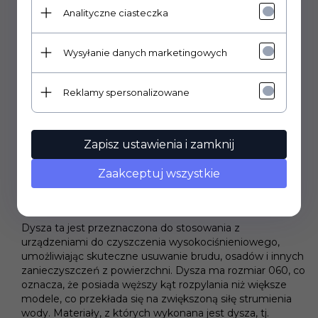
Materiał: mosiądz + porcelana
Analityczne ciasteczka
Rozmiar: 060
Wysyłanie danych marketingowych
Temperatura: 90°C (194°F)
Reklamy spersonalizowane
Typ: obrotowy
Zapisz ustawienia i zamknij
Wejście: 1/4" F (żeńskie)
Zaakceptuj wszystkie
Dysza ta jest przeznaczona do stosowania z
urządzeniami do czyszczenia wysokociśnieniowego,
umożliwiając skuteczne usuwanie brudu, osadów i innych
zanieczyszczeń z powierzchni. Dysza ma rozmiar 060, co
oznacza, że posiada węższy kąt rozpylania niż większe
modele, co przekłada się na zwiększoną siłę strumienia
wody. Materiały, z których wykonana jest dysza, tj.