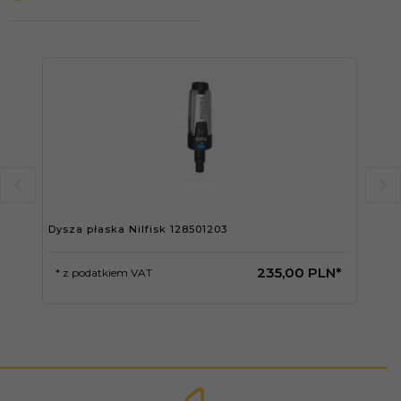
Dysza płaska Nilfisk 128501203
Ksz
235,
00
PLN*
* z podatkiem VAT
* 