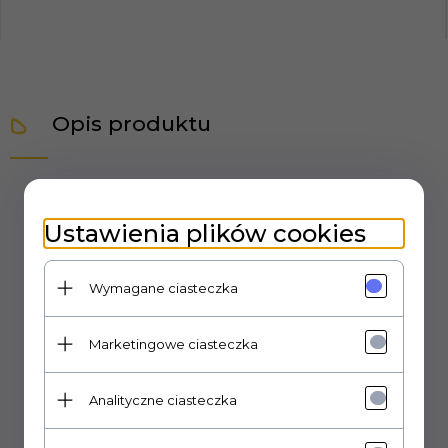
Opis produktu
Dysza obrotowa ROTOJET 400 bar 055
Ustawienia plików cookies
"Dysza obrotowa ROTOJET 400 bar 055" to specyfikacja
Wymagane ciasteczka
produktu, który charakteryzuje się:
Marketingowe ciasteczka
Ciśnienie: 400 bar (5800 psi)
Analityczne ciasteczka
Materiał: mosiądz + porcelana
Rozmiar: 055