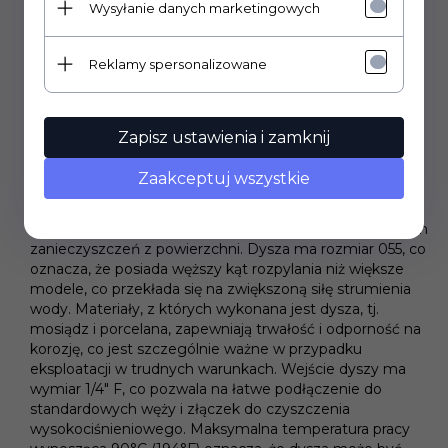
Wysyłanie danych marketingowych
Temperatura: 90°C (194°F)
Reklamy spersonalizowane
Typ: obrotowy
Wejście: 1/4" F (żeńskie)
Zapisz ustawienia i zamknij
Zaakceptuj wszystkie
Dysza ta jest przeznaczona do stosowania z
urządzeniami do czyszczenia wysokociśnieniowego,
umożliwiając skuteczne usuwanie brudu, osadów i innych
zanieczyszczeń z powierzchni. Dysza ma rozmiar 055, co
oznacza, że posiada węższy kąt rozpylania niż większe
modele, co przekłada się na zwiększoną siłę strumienia
wody. Materiały, z których wykonana jest dysza, tj.
mosiądz i porcelana, zapewniają trwałość i odporność na
korozję, co jest szczególnie ważne w przypadku
eksploatacji w trudnych warunkach. Wejście dyszy ma
wymiar 1/4" F, co pozwala na łatwe podłączenie do
standardowych węży i złączek do czyszczenia
wysokociśnieniowego. Maksymalna temperatura pracy