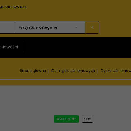
48 690 525 812
categories_searcher
wszystkie kategorie
Nowości
Strona główna
Do myjek ciśnieniowych
Dysze ciśnienio
DOSTĘPNY
4 szt.