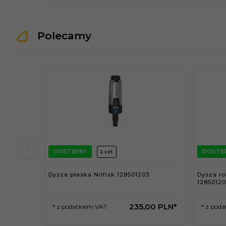
Polecamy
DOSTĘPNY
DOSTĘ
2 szt.
Dysza płaska Nilfisk 128501203
Dysza ro
1285012
235,
00
PLN*
* z podatkiem VAT
* z pod