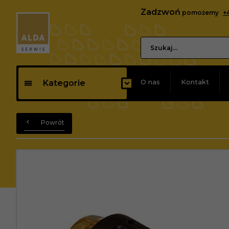
Zadzwoń
pomożemy
+
O nas
Kontakt
Kategorie
Powrót