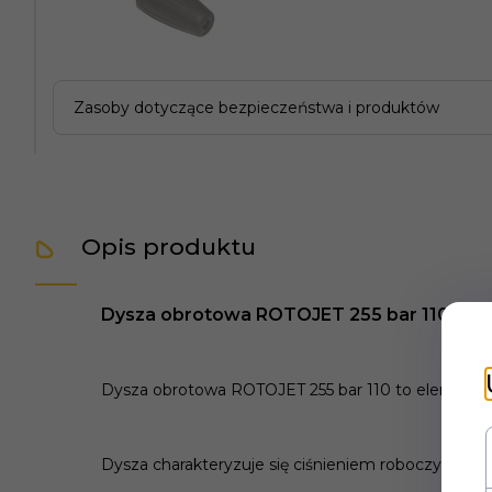
Zasoby dotyczące bezpieczeństwa i produktów
Opis produktu
Dysza obrotowa ROTOJET 255 bar 110
Dysza obrotowa ROTOJET 255 bar 110 to element wy
Dysza charakteryzuje się ciśnieniem roboczym wy