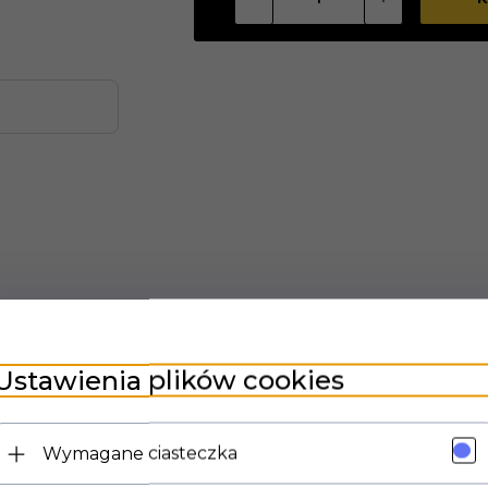
Ustawienia plików cookies
sokociśnieniowy, który służy do czyszczenia powierzchni w pr
Wymagane ciasteczka
noszącym 255 barów, co pozwala na skuteczne usuwanie zaniecz