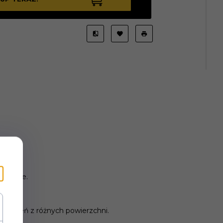
zemyśle.
yszczeń z różnych powierzchni.