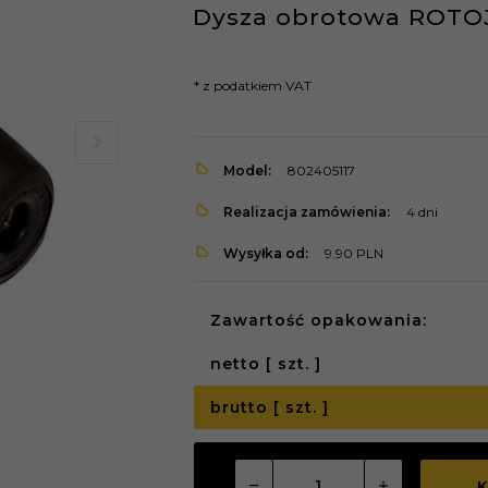
Dysza obrotowa ROTOJ
* z podatkiem VAT
Model:
802405117
Realizacja zamówienia:
4 dni
Wysyłka od:
9.90 PLN
Zawartość opakowania:
netto [ szt. ]
brutto [ szt. ]
K