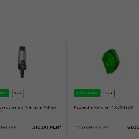
PNY
DOSTĘPNY
3 szt.
1 szt.
tyacyjna do Premium Nilfisk
Kształtka Kärcher 4.030-123.0
02
310,
00
PLN*
61,
0
atkiem VAT
* z podatkiem VAT