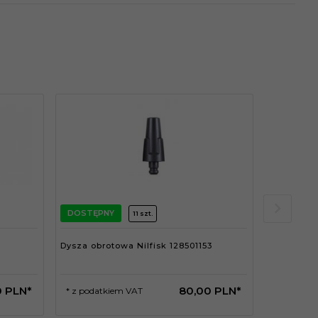
DOSTĘPNY
DOSTĘPN
11 szt.
Dysza obrotowa Nilfisk 128501153
Tuleja do
5.110-659.0
0
PLN*
80,
00
PLN*
* z podatkiem VAT
* z podat