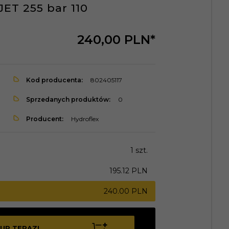
ET 255 bar 110
240,
00
PLN*
Kod producenta:
802405117
Sprzedanych produktów:
0
Producent:
Hydroflex
1 szt.
195.12 PLN
240.00 PLN
UP TERAZ!