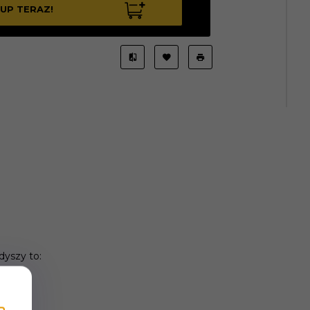
UP TERAZ!
yszy to: