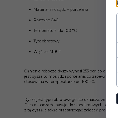
Materiał: mosiądz + porcelana
Rozmiar: 040
Temperatura: do 100 °C
Typ: obrotowy
Wejście: M18 F
Ciśnienie robocze dyszy wynosi 255 bar, co oznacz
jest dysza to mosiądz i porcelana, co zapewnia je
stosowana w temperaturze do 100 °C.
Dysza jest typu obrotowego, co oznacza, że gener
F, co oznacza że pasuje do standardowych pistole
z tą dyszą, a także przestrzegać zaleceń produce