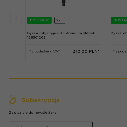
DOSTĘPNY
DOSTĘ
3 szt.
Dysza rotyacyjna do Premium Nilfisk
Dysza ob
128501202
310,
00
PLN*
* z podatkiem VAT
* z pod
Subskrypcja
Zapisz się do newslettera: