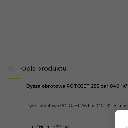
Opis produktu
Dysza obrotowa ROTOJET 255 bar 040 "K"
Dysza obrotowa ROTOJET 255 bar 040 "K" jest nar
Ciśnienie: 255 bar