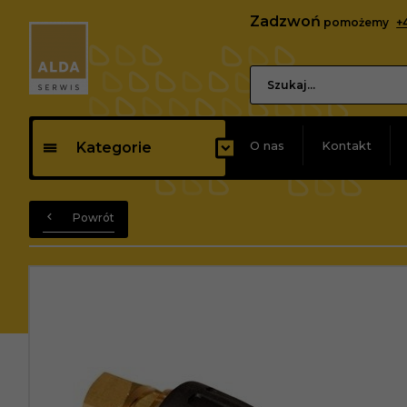
Zadzwoń
pomożemy
+
O nas
Kontakt
Kategorie
Powrót