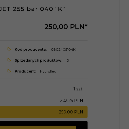
ET 255 bar 040 "K"
250,
00
PLN*
Kod producenta:
0802405104K
Sprzedanych produktów:
0
Producent:
Hydroflex
1 szt.
203.25 PLN
250.00 PLN