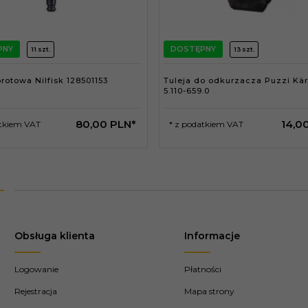
PNY
DOSTĘPNY
11 szt.
13 szt.
rotowa Nilfisk 128501153
Tuleja do odkurzacza Puzzi Kä
5.110-659.0
80,
00
PLN*
14,
0
atkiem VAT
* z podatkiem VAT
Obsługa klienta
Informacje
Logowanie
Płatności
Rejestracja
Mapa strony