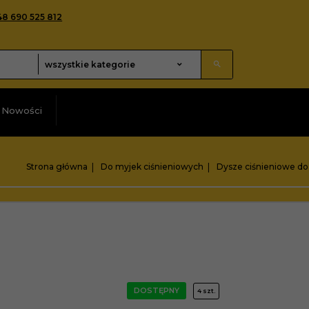
48 690 525 812
categories_searcher
wszystkie kategorie
Nowości
Strona główna
Do myjek ciśnieniowych
Dysze ciśnieniowe do
DOSTĘPNY
4 szt.