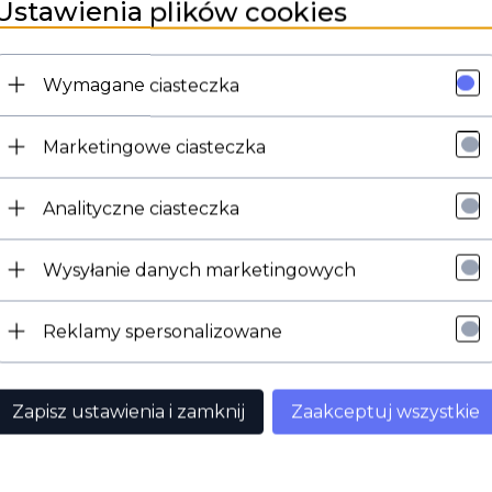
Ustawienia plików cookies
Wymagane ciasteczka
Marketingowe ciasteczka
Analityczne ciasteczka
Wysyłanie danych marketingowych
a, że jest przeznaczona do pracy z urządzeniami wysokociśnieni
j wysoką trwałość i odporność na korozję. Dysza ma rozmiar 040,
Reklamy spersonalizowane
Zapisz ustawienia i zamknij
Zaakceptuj wszystkie
uje wirujący strumień wody, co umożliwia skuteczne usuwanie b
tów do myjek ciśnieniowych z gwintem M18 M. Przed użyciem nal
nta w zakresie bezpiecznego użytkowania.