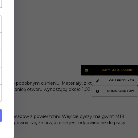
ZAPYTAJ O PRODUKT
OPIS PRODUKTU
owymi o podobnym ciśnieniu. Materiały, z których wykonana
 czyli średnicę otworu wynoszącą około 1,02 mm. Może być
OPINIE KLIENTÓW
rudu i osadów z powierzchni. Wejście dyszy ma gwint M18
eży upewnić się, że urządzenie jest odpowiednie do pracy