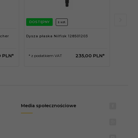
DOSTĘPNY
DOSTĘPN
2 szt.
rcher
Dysza płaska Nilfisk 128501203
Kształtka 
0
PLN*
235,
00
PLN*
* z podatkiem VAT
* z podat
Media społecznościowe