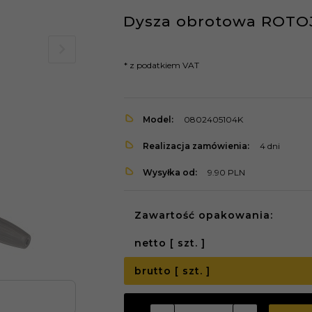
Dysza obrotowa ROTOJ
* z podatkiem VAT
Model:
0802405104K
Realizacja zamówienia:
4 dni
Wysyłka od:
9.90 PLN
Zawartość opakowania:
netto [ szt. ]
brutto [ szt. ]