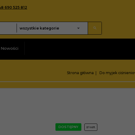
48 690 525 812
categories_searcher
wszystkie kategorie
Nowości
Strona główna
Do myjek ciśnieni
DOSTĘPNY
21 szt.