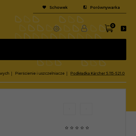
Schowek
Porównywarka
0
owych
Pierścienie i uszczelniacze
Podkładka Kärcher 5.115-521.0