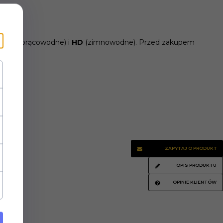
HDS
(gorącowodne) i
HD
(zimnowodne). Przed zakupem
ZAPYTAJ O PRODUKT
OPIS PRODUKTU
OPINIE KLIENTÓW