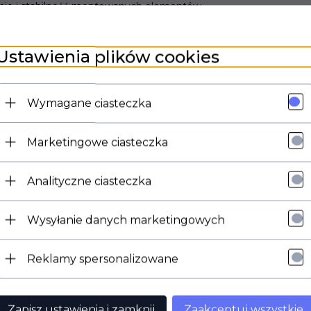
nie i stabilność montowanych elementów.
Ustawienia plików cookies
ofesjonalnych myjek wysokociśnieniowych Kärcher z serii
CB3, 
liście:
Wymagane ciasteczka
Marketingowe ciasteczka
Analityczne ciasteczka
Wysyłanie danych marketingowych
Reklamy spersonalizowane
Zapisz ustawienia i zamknij
Zaakceptuj wszystkie