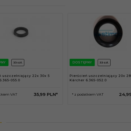
PNY
DOSTĘPNY
33 szt.
33 szt.
ń uszczelniający 22x 30x 5
Pierścień uszczelniający 20x 28
6.365-055.0
Kärcher 6.365-052.0
35,
99
PLN*
24,
9
atkiem VAT
* z podatkiem VAT