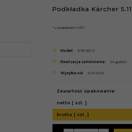
Podkładka Kärcher 5.11
* z podatkiem VAT
Model:
5.115-521.0
Realizacja zamówienia:
24 godzin
Wysyłka od:
9.90 PLN
Zawartość opakowania:
netto [ szt. ]
brutto [ szt. ]