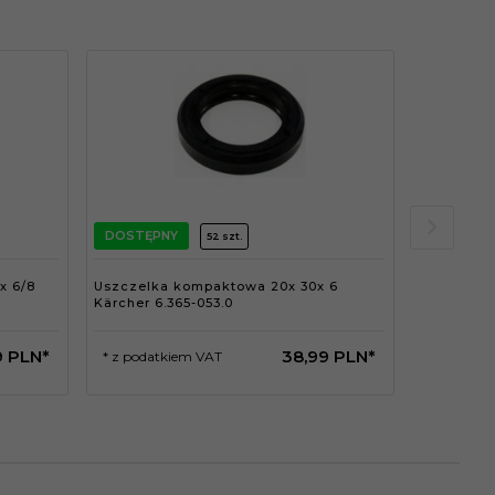
DOSTĘPNY
DOSTĘPN
52 szt.
x 6/8
Uszczelka kompaktowa 20x 30x 6
Pierścień 
Kärcher 6.365-053.0
Kärcher 6.
9
PLN*
38,
99
PLN*
* z podatkiem VAT
* z podat