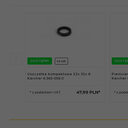
DOSTĘPNY
DOSTĘ
22 szt.
Uszczelka kompaktowa 22x 32x 6
Pierście
Kärcher 6.365-056.0
Kärcher 
47,
99
PLN*
* z podatkiem VAT
* z pod