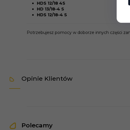
HDS 12/18 4S
HD 13/18-4 S
HDS 12/18-4 S
Potrzebujesz pomocy w doborze innych części za
Opinie Klientów
Polecamy