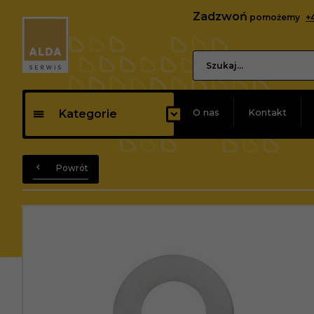
Zadzwoń
pomożemy
+
O nas
Kontakt
Kategorie
Powrót