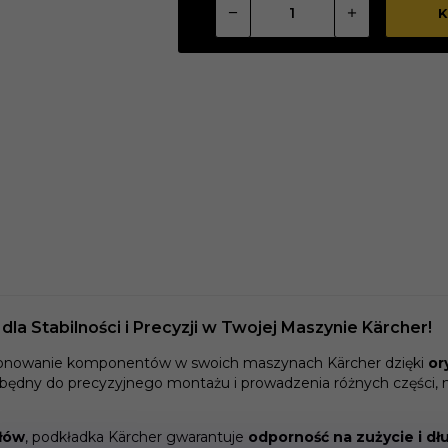
K
dla Stabilności i Precyzji w Twojej Maszynie Kärcher!
kcjonowanie komponentów w swoich maszynach Kärcher dzięki
or
iezbędny do precyzyjnego montażu i prowadzenia różnych części, 
ałów
, podkładka Kärcher gwarantuje
odporność na zużycie i d