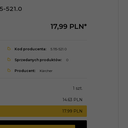
5-521.0
17,
99
PLN*
Kod producenta:
5.115-521.0
Sprzedanych produktów:
0
Producent:
Kärcher
1 szt.
14.63 PLN
17.99 PLN