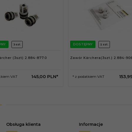
PNY
DOSTĘPNY
3 szt.
2 szt.
rcher (3szt) 2.884-877.0
Zawór Kärchera(3szt.) 2.884-90
145,
00
PLN*
153,
9
atkiem VAT
* z podatkiem VAT
Obsługa klienta
Informacje