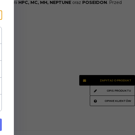
k z serii
HPC, MC, MH, NEPTUNE
oraz
POSEIDON
. Przed
ZAPYTAJ O PRODUKT
OPIS PRODUKTU
OPINIE KLIENTÓW