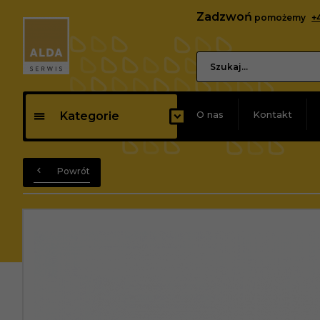
Zadzwoń
pomożemy
+
O nas
Kontakt
Kategorie
Powrót