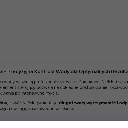
13 – Precyzyjna Kontrola Wody dla Optymalnych Rezult
 wody w swojej profesjonalnej myjce ciśnieniowej Nilfisk dzięki
 element sterujący pozwala na dokładne dostosowanie ilości wo
kiwania po intensywne mycie.
ałów
, zawór Nilfisk gwarantuje
długotrwałą wytrzymałość i od
cyjną obsługę i niezawodne działanie.