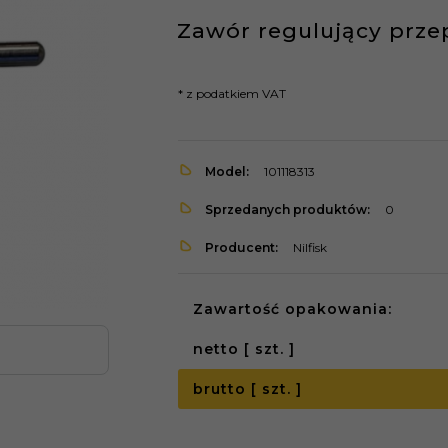
Zawór regulujący przep
* z podatkiem VAT
Model:
101118313
Sprzedanych produktów:
0
Producent:
Nilfisk
Zawartość opakowania:
netto [ szt. ]
brutto [ szt. ]