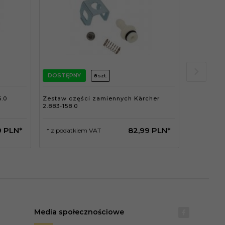
DOSTĘPNY
DOSTĘPN
8 szt.
6.0
Zestaw części zamiennych Kärcher
Zawór Kärc
2.883-158.0
9
PLN*
82,
99
PLN*
* z podatkiem VAT
* z podat
Media społecznościowe