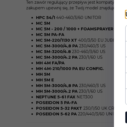
Ten zawór regulujący przepływ jest kompatybilny z
zakupem upewnij się, że Twój model znajduje się na 
HPC 54/1
440-460/3/60 UNITOR
MC 5M
MC 5M - 200 / 1000 + FOAMSPRAYER
MC 5M PA-FA
MC 5M-220/1130 XT
400/3/50 EU JUBILEE
MC 5M-3000/4,8 PA
230/460/3 US
MC 5M-3200/4.8
230-460/3/60 US
MC 5M-3000/4.2 PA
230/1/60 US
MH 4M FA/PA
MH 4M-210/1000 PA EU CONFIG.
MH 5M
MH 5M E
MH 5M-3000/4,8 PA
230/460/3 US
MH 5M-3000/4.2 PA
230/1/60 US
NEPTUNE 5-61 FAX
NET300
POSEIDON 5 PA-FA
POSEIDON 5-32 PAXT
230/1/50 UK CRANES
POSEIDON 5-62 PA
220/440/3/60 UNITOR