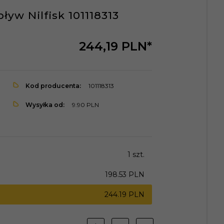
ływ Nilfisk 101118313
244,
19
PLN*
Kod producenta:
101118313
Wysyłka od:
9.90 PLN
1 szt.
198.53 PLN
244.19 PLN