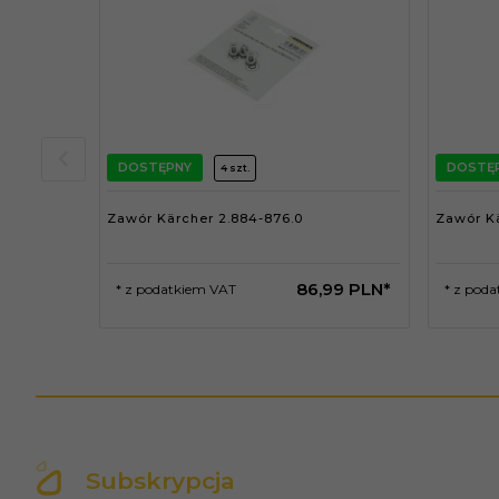
DOSTĘPNY
DOSTĘ
4 szt.
Zawór Kärcher 2.884-876.0
Zawór Kä
86,
99
PLN*
* z podatkiem VAT
* z pod
Subskrypcja