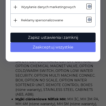
konfiguracji regionalnych i napięciowych.
Wysyłanie danych marketingowych
Przykładowe serie i typy kompatybilnych urządzeń
(pełna lista dostępna w naszej tabeli
kompatybilności):
Reklamy spersonalizowane
Akcesoria i opcje do myjek:
ACC. COIN BOX
ON/OFF + DETERGENT, ACCESS. WATER BREAK
Zapisz ustawienia i zamknij
TANK, ACCESSORY FROST PROTECTION,
ACCESSORY REMOTE CONTROL (różne warianty),
ANTI SCALE TANK CPL., CHIMNEY ADAPTOR,
Zaakceptuj wszystkie
COINBOX TOKEN, EXHAUST DIVERTER
AUTO/TRUCK, HEAT EXCHANGER, LOW OIL
SAFETY CUT-OUT, MAINS CUT OFF BUTTON,
OPTION CHEMICAL MAGNET VALVE, OPTION
COLD/WARM SWITCH, OPTION LOW WATER
SECURITY, OPTION MULTI MACHINE CONNEC.
BOX, OPTION NO SCALE, OPTION WATER
SOFTENER UNIT, REMOTE CONTROL BOXES
(różne warianty), STAINLESS STEEL CABINETS
(AB3, AB8).
Myjki ciśnieniowe Nilfisk MH:
MH 3C, MH 3M PA,
MH 4M (różne warianty), MH 5M (różne warianty),