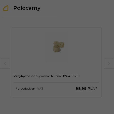
Polecamy
Przyłącze odpływowe Nilfisk 126486791
Nil
98,
99
PLN*
* z podatkiem VAT
* 