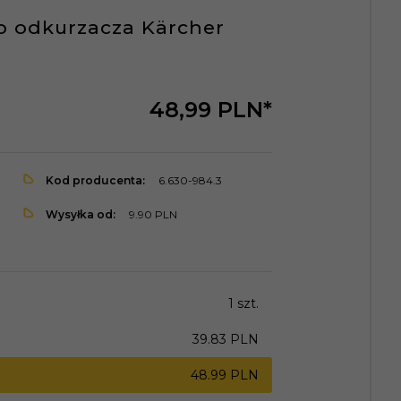
o odkurzacza Kärcher
48,
99
PLN*
Kod producenta:
6.630-984.3
Wysyłka od:
9.90 PLN
1 szt.
39.83 PLN
48.99 PLN