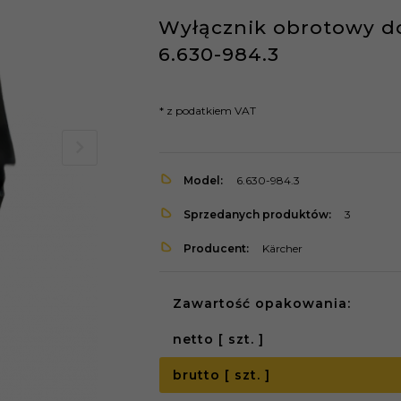
Wyłącznik obrotowy d
6.630-984.3
* z podatkiem VAT
Model:
6.630-984.3
Sprzedanych produktów:
3
Producent:
Kärcher
Zawartość opakowania:
netto [ szt. ]
brutto [ szt. ]