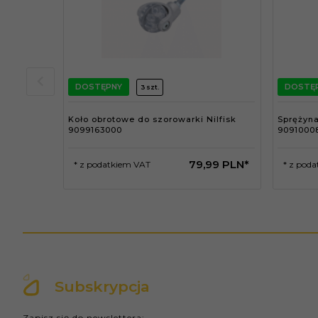
DOSTĘPNY
DOSTĘ
3 szt.
Koło obrotowe do szorowarki Nilfisk
Sprężyn
9099163000
9091000
79,
99
PLN*
* z podatkiem VAT
* z pod
Subskrypcja
Zapisz się do newslettera: