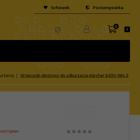
Schowek
Porównywarka
0
urzaczy
Wyłącznik obrotowy do odkurzacza Kärcher 6.630-984.3
 DOSTĘPNY