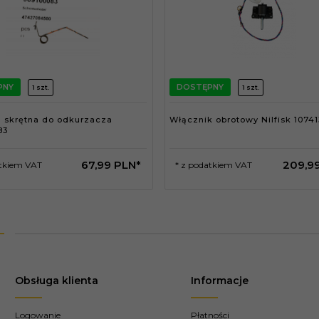
PNY
DOSTĘPNY
1 szt.
1 szt.
a skrętna do odkurzacza
Włącznik obrotowy Nilfisk 1074
83
67,
99
PLN*
209,
9
atkiem VAT
* z podatkiem VAT
Obsługa klienta
Informacje
Logowanie
Płatności