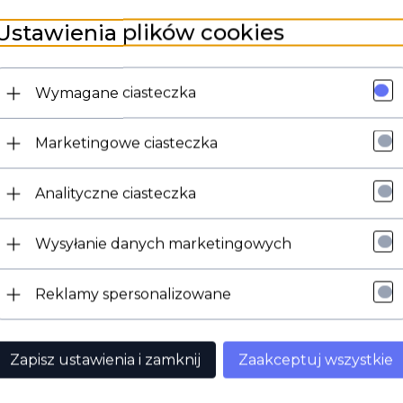
ałów
, wyłącznik Kärcher gwarantuje
długotrwałą niezawodność
Ustawienia plików cookies
przeciążeniami i zapewnienia efektywnej pracy odkurzacza.
Wymagane ciasteczka
rowanie funkcjami urządzenia.
ość i niezawodność.
 dopasowanie i bezpieczeństwo.
Marketingowe ciasteczka
Analityczne ciasteczka
nymi modelami odkurzaczy Kärcher z serii
KWD, WD
oraz
SE
. S
Wysyłanie danych marketingowych
Reklamy spersonalizowane
Zapisz ustawienia i zamknij
Zaakceptuj wszystkie