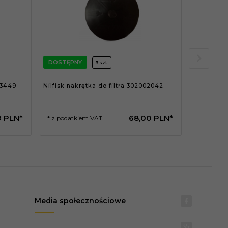
DOSTĘPNY
DOSTĘPN
3 szt.
13449
Nilfisk nakrętka do filtra 302002042
Nilfisk z
128500122
9
PLN*
68,
00
PLN*
* z podatkiem VAT
* z podat
Media społecznościowe