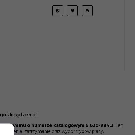
go Urządzenia!
obrotowemu o numerze katalogowym 6.630-984.3
. Ten
uchomienie, zatrzymanie oraz wybór trybów pracy.