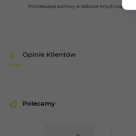
Potrzebujesz pomocy w doborze innych części za
Opinie Klientów
Polecamy