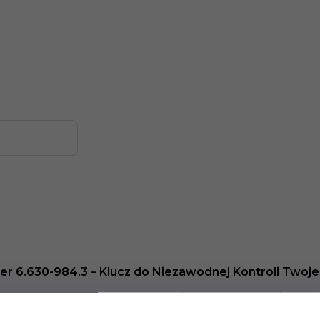
r 6.630-984.3 – Klucz do Niezawodnej Kontroli Twoje
im odkurzaczem Kärcher dzięki
oryginalnemu wyłącznikowi 
iecznej i wygodnej obsługi urządzenia, umożliwiając szybkie ur