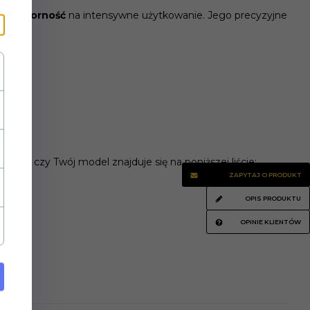
 i odporność
na intensywne użytkowanie. Jego precyzyjne
prawdź, czy Twój model znajduje się na poniższej liście:
ZAPYTAJ O PRODUKT
OPIS PRODUKTU
OPINIE KLIENTÓW