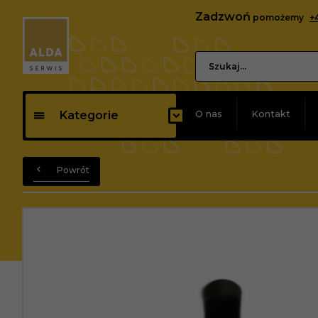
Zadzwoń
pomożemy
+
O nas
Kontakt
Kategorie
Powrót