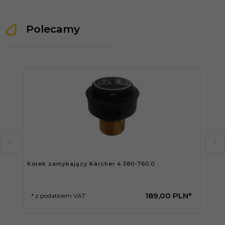
Polecamy
Korek zamykający Kärcher 4.580-760.0
Dys
189,
00
PLN*
* z podatkiem VAT
* 