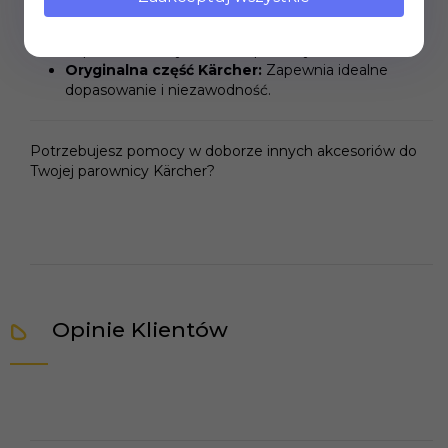
większych powierzchni.
Wysoka jakość wykonania:
Gwarantuje trwałość i
odporność na wysokie temperatury.
Oryginalna część Kärcher:
Zapewnia idealne
dopasowanie i niezawodność.
Potrzebujesz pomocy w doborze innych akcesoriów do
Twojej parownicy Kärcher?
Opinie Klientów