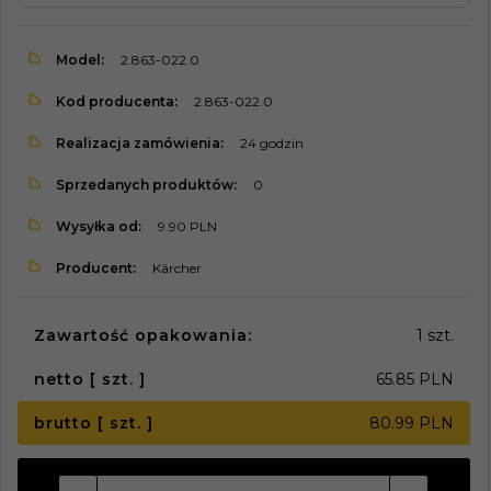
Model:
2.863-022.0
Kod producenta:
2.863-022.0
Realizacja zamówienia:
24 godzin
Sprzedanych produktów:
0
Wysyłka od:
9.90 PLN
Producent:
Kärcher
Zawartość opakowania:
1 szt.
netto [ szt. ]
65.85 PLN
brutto [ szt. ]
80.99 PLN