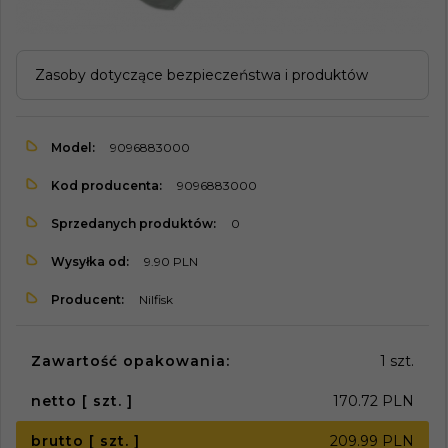
Zasoby dotyczące bezpieczeństwa i produktów
Model:
9096883000
Kod producenta:
9096883000
Sprzedanych produktów:
0
Wysyłka od:
9.90 PLN
Producent:
Nilfisk
Zawartość opakowania:
1 szt.
netto [ szt. ]
170.72 PLN
brutto [ szt. ]
209.99 PLN