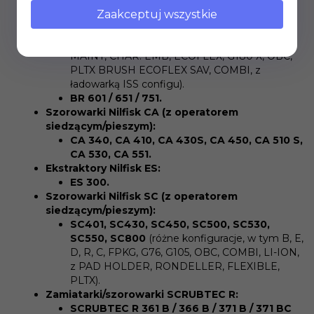
BA 530.
Zaakceptuj wszystkie
Szorowarki Nilfisk BR (z operatorem
siedzącym/pieszym):
BR 652 / 752
(różne konfiguracje, w tym
MAINT, CHAR. EMB, ECOFLEX, G180 X, OBC,
PLTX BRUSH ECOFLEX SAV, COMBI, z
ładowarką ISS configu).
BR 601 / 651 / 751.
Szorowarki Nilfisk CA (z operatorem
siedzącym/pieszym):
CA 340, CA 410, CA 430S, CA 450, CA 510 S,
CA 530, CA 551.
Ekstraktory Nilfisk ES:
ES 300.
Szorowarki Nilfisk SC (z operatorem
siedzącym/pieszym):
SC401, SC430, SC450, SC500, SC530,
SC550, SC800
(różne konfiguracje, w tym B, E,
D, R, C, FPKG, G76, G105, OBC, COMBI, LI-ION,
z PAD HOLDER, RONDELLER, FLEXIBLE,
PLTX).
Zamiatarki/szorowarki SCRUBTEC R:
SCRUBTEC R 361 B / 366 B / 371 B / 371 BC