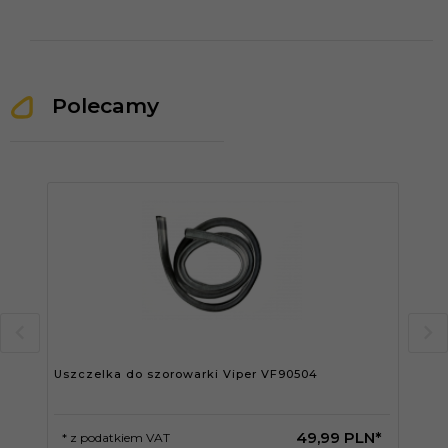
Polecamy
Uszczelka do szorowarki Viper VF90504
LIS
910
49,
99
PLN*
* z podatkiem VAT
* 