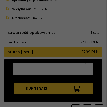
Wysyłka od:
9.90 PLN
Producent:
Kärcher
Zawartość opakowania:
1 szt.
netto [ szt. ]
372.35 PLN
brutto [ szt. ]
457.99 PLN
KUP TERAZ!