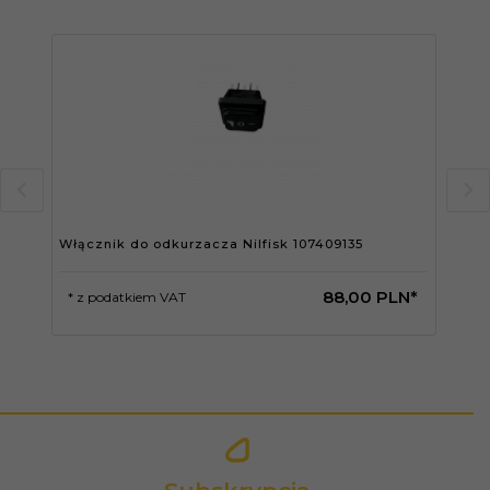
Włącznik do odkurzacza Nilfisk 107409135
Wył
88,
00
PLN*
* z podatkiem VAT
* 