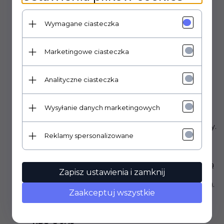
odpowiada za
monitorowanie temperatury wody w
układzie
i automatyczne wyłączenie grzałki lub palnika
Wymagane ciasteczka
w przypadku jej przekroczenia bezpiecznego poziomu.
Chroni to urządzenie przed przegrzaniem i
uszkodzeniem, zapewniając jego długą żywotność i
Marketingowe ciasteczka
niezawodność.
Wykonany z
wysokiej jakości materiałów
, ogranicznik
Analityczne ciasteczka
temperatury Kärcher gwarantuje
długotrwałą
niezawodność i odporność
na działanie wysokiej
temperatury i wilgoci. Jego precyzyjne działanie jest
Wysyłanie danych marketingowych
kluczowe dla bezpieczeństwa użytkowania i
efektywnego zarządzania procesem podgrzewania wody.
Reklamy spersonalizowane
Kompatybilność:
Ten ogranicznik temperatury jest kompatybilny z szeroką
Zapisz ustawienia i zamknij
gamą profesjonalnych myjek wysokociśnieniowych
Kärcher z serii
HDS
(gorącowodne) i
HDC
(kontenerowe).
Zaakceptuj wszystkie
Sprawdź, czy Twój model znajduje się na poniższej liście:
HDS -C 7/11
HDS-C 9/15