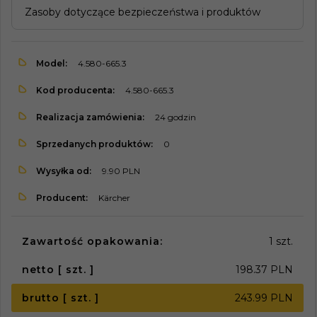
Zasoby dotyczące bezpieczeństwa i produktów
Model:
4.580-665.3
Kod producenta:
4.580-665.3
Realizacja zamówienia:
24 godzin
Sprzedanych produktów:
0
Wysyłka od:
9.90 PLN
Producent:
Kärcher
Zawartość opakowania:
1 szt.
netto [ szt. ]
198.37 PLN
brutto [ szt. ]
243.99 PLN