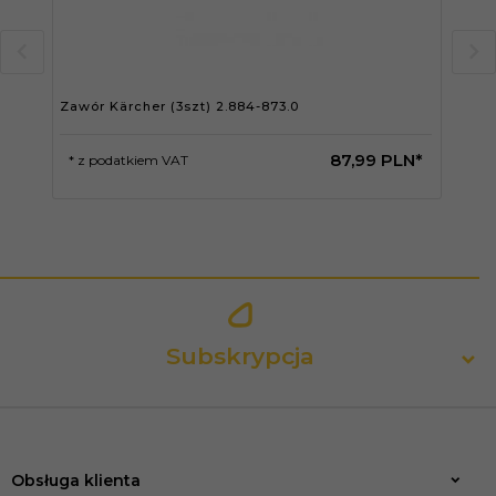
Zawór Kärcher (3szt) 2.884-873.0
Zes
87,
99
PLN*
* z podatkiem VAT
* 
Subskrypcja
Obsługa klienta
Zapisz