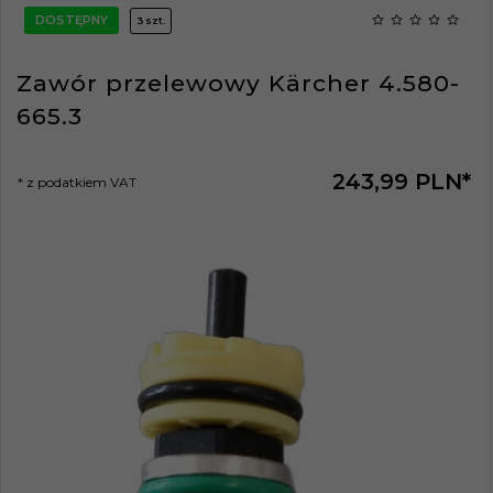
DOSTĘPNY
3 szt.
Zawór przelewowy Kärcher 4.580-
665.3
243,
99
PLN*
* z podatkiem VAT