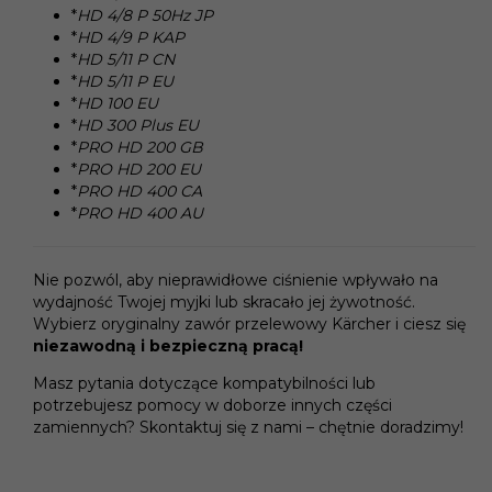
*
HD 4/8 P 50Hz JP
*
HD 4/9 P KAP
*
HD 5/11 P CN
*
HD 5/11 P EU
*
HD 100 EU
*
HD 300 Plus EU
*
PRO HD 200 GB
*
PRO HD 200 EU
*
PRO HD 400 CA
*
PRO HD 400 AU
Nie pozwól, aby nieprawidłowe ciśnienie wpływało na
wydajność Twojej myjki lub skracało jej żywotność.
Wybierz oryginalny zawór przelewowy Kärcher i ciesz się
niezawodną i bezpieczną pracą!
Masz pytania dotyczące kompatybilności lub
potrzebujesz pomocy w doborze innych części
zamiennych? Skontaktuj się z nami – chętnie doradzimy!