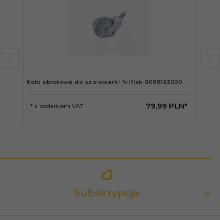
Koło obrotowe do szorowarki Nilfisk 9099163000
Spr
79,
99
PLN*
* z podatkiem VAT
* 
Subskrypcja