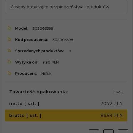
Zasoby dotyczące bezpieczeństwa i produktów
Model:
302003398
Kod producenta:
302003398
Sprzedanych produktów:
0
Wysyłka od:
9.90 PLN
Producent:
Nilfisk
Zawartość opakowania:
1 szt.
netto [ szt. ]
70.72 PLN
brutto [ szt. ]
86.99 PLN