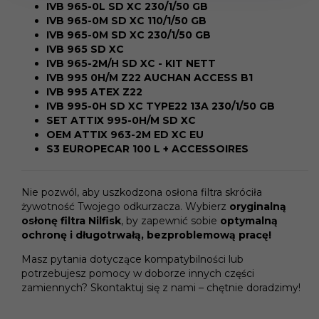
IVB 965-0L SD XC 230/1/50 GB
IVB 965-0M SD XC 110/1/50 GB
IVB 965-0M SD XC 230/1/50 GB
IVB 965 SD XC
IVB 965-2M/H SD XC - KIT NETT
IVB 995 0H/M Z22 AUCHAN ACCESS B1
IVB 995 ATEX Z22
IVB 995-0H SD XC TYPE22 13A 230/1/50 GB
SET ATTIX 995-0H/M SD XC
OEM ATTIX 963-2M ED XC EU
S3 EUROPECAR 100 L + ACCESSOIRES
Nie pozwól, aby uszkodzona osłona filtra skróciła
żywotność Twojego odkurzacza. Wybierz
oryginalną
osłonę filtra Nilfisk
, by zapewnić sobie
optymalną
ochronę i długotrwałą, bezproblemową pracę!
Masz pytania dotyczące kompatybilności lub
potrzebujesz pomocy w doborze innych części
zamiennych? Skontaktuj się z nami – chętnie doradzimy!