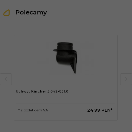
Polecamy
Uchwyt Kärcher 5.042-851.0
Wyj
Kär
24,
99
PLN*
* z podatkiem VAT
* 