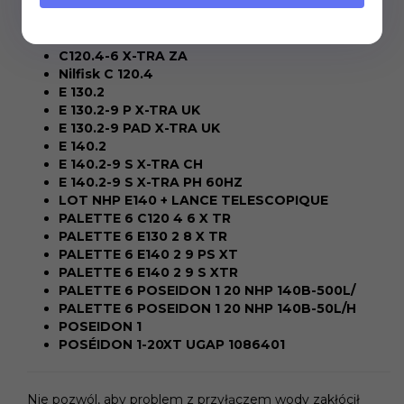
C 120.4-6 X-TRA PH 60HZ
C120.4-6 X-TRA NZ
C120.4-6 X-TRA ZA
Nilfisk C 120.4
E 130.2
E 130.2-9 P X-TRA UK
E 130.2-9 PAD X-TRA UK
E 140.2
E 140.2-9 S X-TRA CH
E 140.2-9 S X-TRA PH 60HZ
LOT NHP E140 + LANCE TELESCOPIQUE
PALETTE 6 C120 4 6 X TR
PALETTE 6 E130 2 8 X TR
PALETTE 6 E140 2 9 PS XT
PALETTE 6 E140 2 9 S XTR
PALETTE 6 POSEIDON 1 20 NHP 140B-500L/
PALETTE 6 POSEIDON 1 20 NHP 140B-50L/H
POSEIDON 1
POSÉIDON 1-20XT UGAP 1086401
Nie pozwól, aby problem z przyłączem wody zakłócił