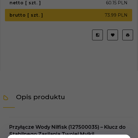
netto [ szt. ]
60.15 PLN
brutto [ szt. ]
73.99 PLN
Opis produktu
Przyłącze Wody Nilfisk (127500035) – Klucz do
Stabilnego Zasilania Twojej Myjki!