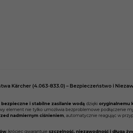
twa Kärcher (4.063-833.0) – Bezpieczeństwo i Niezaw
r
bezpieczne i stabilne zasilanie wodą
dzięki
oryginalnemu 
owy element nie tylko umożliwia bezproblemowe podłączenie my
rzed nadmiernym ciśnieniem
, automatycznie reagując w przy
łów
, króciec gwarantuje
szczelność, niezawodność i długą ż