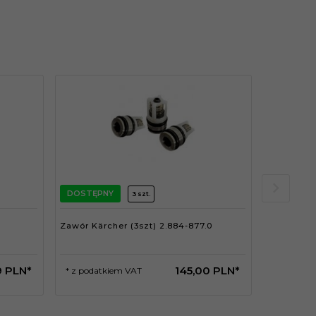
DOSTĘPNY
DOSTĘPN
3 szt.
Zawór Kärcher (3szt) 2.884-877.0
Zestaw cz
2.883-158.
9
PLN*
145,
00
PLN*
* z podatkiem VAT
* z podat