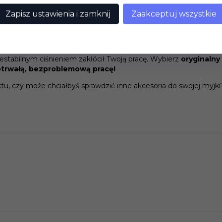
Zapisz ustawienia i zamknij
Zaakceptuj wszystkie
stabilnym ciśnieniem zakłócił Twoją pracę. Wybierz
oryginalny
otrwałą, bezproblemową pracę!
tu, czy może chciałbyś sprawdzić inne akcesoria do swojej myjki