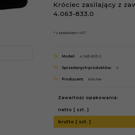
Króciec zasilający z z
4.063-833.0
* z podatkiem VAT
Model:
4.063-833.0
Sprzedanych produktów:
0
Producent:
Kärcher
Zawartość opakowania:
netto [ szt. ]
brutto [ szt. ]