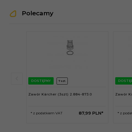
Polecamy
DOSTĘPNY
DOSTĘ
7 szt.
Zawór Kärcher (3szt) 2.884-873.0
Zawór Kä
87,
99
PLN*
* z podatkiem VAT
* z pod