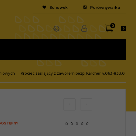
Schowek
Porównywarka
0
eniowych
Króciec zasilający z zaworem bezp. Kärcher 4.063-833.0
 DOSTĘPNY