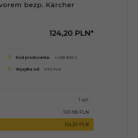
aworem bezp. Kärcher
124,
20
PLN*
Kod producenta:
4.063-833.0
Wysyłka od:
9.90 PLN
1 szt.
100.98 PLN
124.20 PLN