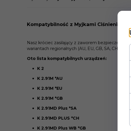
Kompatybilność z Myjkami Ciśnieniowymi
Nasz króciec zasilający z zaworem bezpieczeństw
wariantach regionalnych (AU, EU, GB, SA, CH) oraz 
Oto lista kompatybilnych urządzeń:
K 2
K 2.91M *AU
K 2.91M *EU
K 2.91M *GB
K 2.91MD Plus *SA
K 2.91MD PLUS *CH
K 2.91MD Plus WB *GB