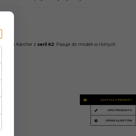
niowych Kärcher z
serii K2
. Pasuje do modeli w różnych
ZAPYTAJ O PRODUKT
OPIS PRODUKTU
OPINIE KLIENTÓW