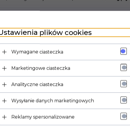
 Kärcher Serii K2
Ustawienia plików cookies
a jest kompatybilny z wybranymi modelami myjek wysokociśnie
specyfikacjach (MD, Plus, WB, T50).
Wymagane ciasteczka
Marketingowe ciasteczka
Analityczne ciasteczka
Wysyłanie danych marketingowych
Reklamy spersonalizowane