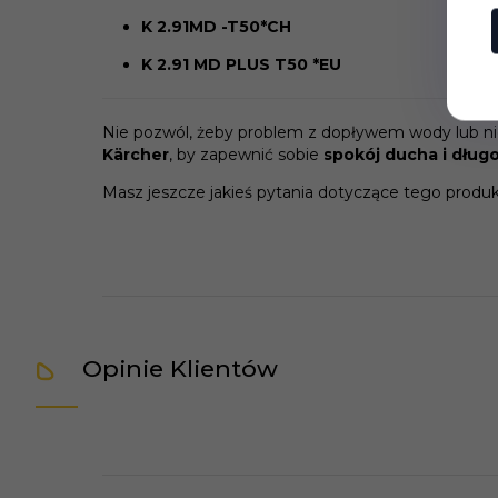
K 2.91MD -T50*CH
K 2.91 MD PLUS T50 *EU
Nie pozwól, żeby problem z dopływem wody lub nie
Kärcher
, by zapewnić sobie
spokój ducha i dług
Masz jeszcze jakieś pytania dotyczące tego produk
Opinie Klientów