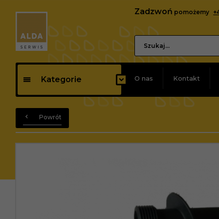
Zadzwoń
pomożemy
+
O nas
Kontakt
Kategorie
Powrót