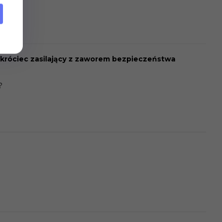
 króciec zasilający z zaworem bezpieczeństwa
?