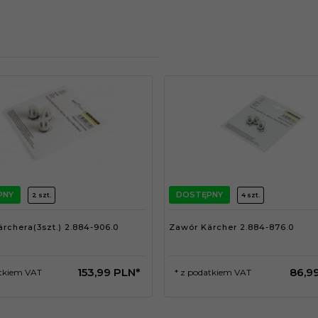
PNY
DOSTĘPNY
2 szt.
4 szt.
rchera(3szt.) 2.884-906.0
Zawór Kärcher 2.884-876.0
153,
99
PLN*
86,
9
atkiem VAT
* z podatkiem VAT