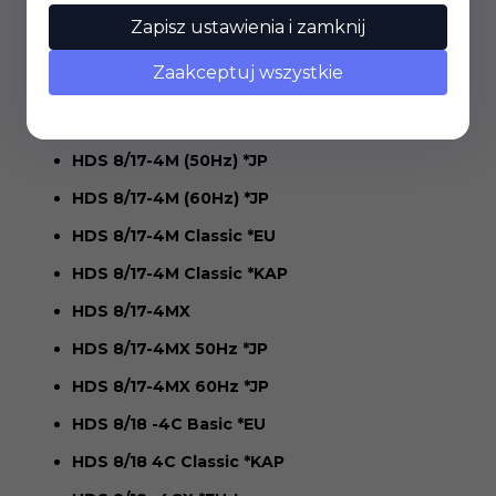
HDS 8/17 C *EU-II
Zapisz ustawienia i zamknij
HDS 8/17 C Classic *KAP
Zaakceptuj wszystkie
HDS 8/17 CX
HDS 8/17-4M
HDS 8/17-4M (50Hz) *JP
HDS 8/17-4M (60Hz) *JP
HDS 8/17-4M Classic *EU
HDS 8/17-4M Classic *KAP
HDS 8/17-4MX
HDS 8/17-4MX 50Hz *JP
HDS 8/17-4MX 60Hz *JP
HDS 8/18 -4C Basic *EU
HDS 8/18 4C Classic *KAP