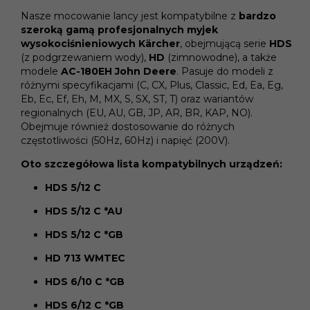
Nasze mocowanie lancy jest kompatybilne z
bardzo
szeroką gamą profesjonalnych myjek
wysokociśnieniowych Kärcher
, obejmującą serie
HDS
(z podgrzewaniem wody),
HD
(zimnowodne), a także
modele
AC-180EH John Deere
. Pasuje do modeli z
różnymi specyfikacjami (C, CX, Plus, Classic, Ed, Ea, Eg,
Eb, Ec, Ef, Eh, M, MX, S, SX, ST, T) oraz wariantów
regionalnych (EU, AU, GB, JP, AR, BR, KAP, NO).
Obejmuje również dostosowanie do różnych
częstotliwości (50Hz, 60Hz) i napięć (200V).
Oto szczegółowa lista kompatybilnych urządzeń:
HDS 5/12 C
HDS 5/12 C *AU
HDS 5/12 C *GB
HD 713 WMTEC
HDS 6/10 C *GB
HDS 6/12 C *GB