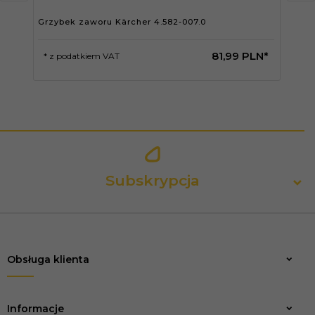
Grzybek zaworu Kärcher 4.582-007.0
Nil
81,
99
PLN*
* z podatkiem VAT
* 
Subskrypcja
Obsługa klienta
Zapisz
Informacje