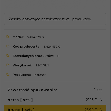
Zasoby dotyczące bezpieczeństwa i produktów
Model:
5.424-139.0
Kod producenta:
5.424-139.0
Sprzedanych produktów:
0
Wysyłka od:
9.90 PLN
Producent:
Kärcher
Zawartość opakowania:
1 szt.
netto [ szt. ]
21.13 PLN
brutto [ szt. ]
25.99 PLN