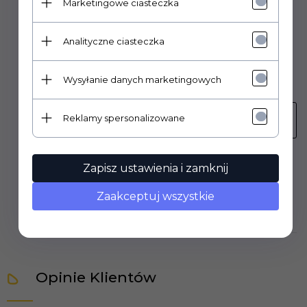
Marketingowe ciasteczka
Numer katalogowy:
Analityczne ciasteczka
6.362-712.0
Pasuje do modeli:
Wysyłanie danych marketingowych
Wyszukaj model...
Reklamy spersonalizowane
Wyszukaj model...
✔ Oryginał Kärcher ✔ Szybka dostawa ✔ Fachowe
Zapisz ustawienia i zamknij
doradztwo ✔ Gwarancja jakości
Zaakceptuj wszystkie
Opinie Klientów