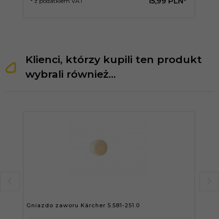
15,
99
PLN*
* z podatkiem VAT
* 
Klienci, którzy kupili ten produkt
wybrali również...
Gniazdo zaworu Kärcher 5.581-251.0
Kor