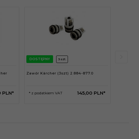
DOSTĘPNY
DOSTĘPN
3 szt.
cher
Zawór Kärcher (3szt) 2.884-877.0
Zawór Kär
9
PLN*
145,
00
PLN*
* z podatkiem VAT
* z podat