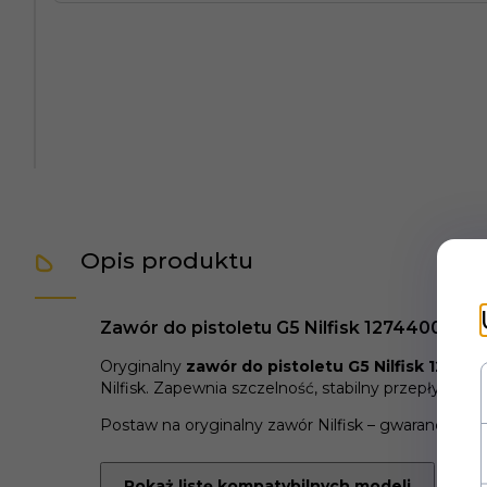
Opis produktu
Zawór do pistoletu G5 Nilfisk 127440049 –
Oryginalny
zawór do pistoletu G5 Nilfisk 1274
Nilfisk. Zapewnia szczelność, stabilny przepływ w
Postaw na oryginalny zawór Nilfisk – gwarancja p
Pokaż listę kompatybilnych modeli