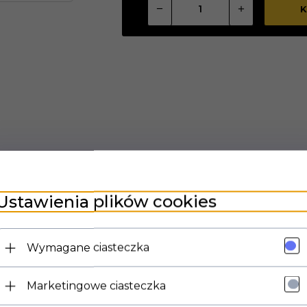
K
Ustawienia plików cookies
 kontrola przepływu w Twojej myjce
40049
to niezawodna część, która odpowiada za prawidłowe dział
ody i bezpieczeństwo pracy, co bezpośrednio wpływa na komfort 
Wymagane ciasteczka
ełnej kompatybilności i bezproblemowej wymiany.
Marketingowe ciasteczka