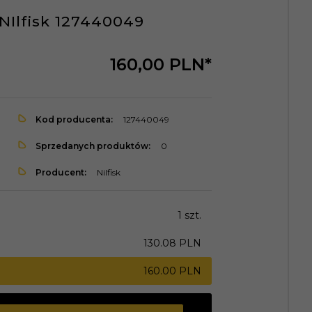
NIlfisk 127440049
160,
00
PLN*
Kod producenta:
127440049
Sprzedanych produktów:
0
Producent:
Nilfisk
1 szt.
130.08 PLN
160.00 PLN