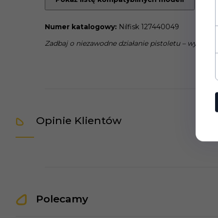
Numer katalogowy:
Nilfisk 127440049
Zadbaj o niezawodne działanie pistoletu – wybierz o
Opinie Klientów
Polecamy