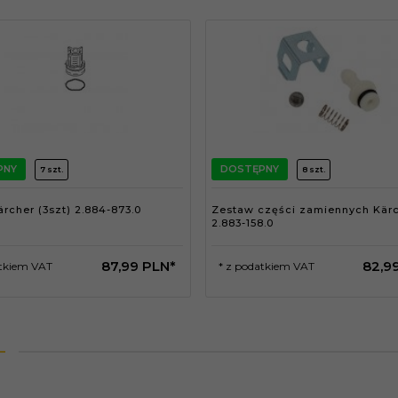
PNY
DOSTĘPNY
7 szt.
8 szt.
rcher (3szt) 2.884-873.0
Zestaw części zamiennych Kär
2.883-158.0
87,
99
PLN*
82,
9
atkiem VAT
* z podatkiem VAT