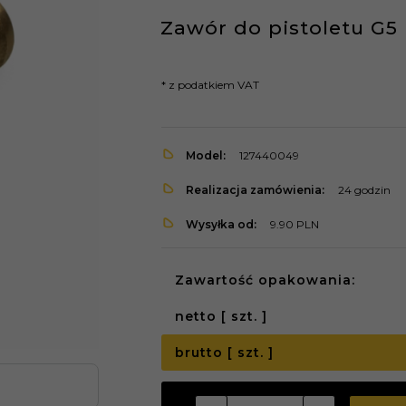
Zawór do pistoletu G5 
* z podatkiem VAT
Model:
127440049
Realizacja zamówienia:
24 godzin
Wysyłka od:
9.90 PLN
Zawartość opakowania:
netto [ szt. ]
brutto [ szt. ]