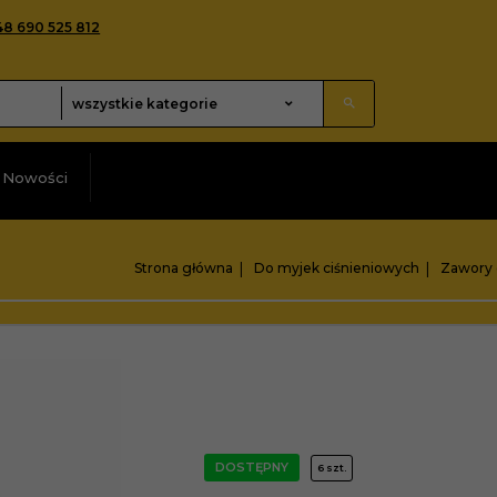
48 690 525 812
categories_searcher
wszystkie kategorie
Nowości
Strona główna
Do myjek ciśnieniowych
Zawory 
DOSTĘPNY
6 szt.