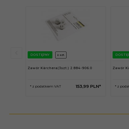
DOSTĘPNY
DOSTĘ
2 szt.
Zawór Kärchera(3szt.) 2.884-906.0
Zawór Kä
153,
99
PLN*
* z podatkiem VAT
* z pod