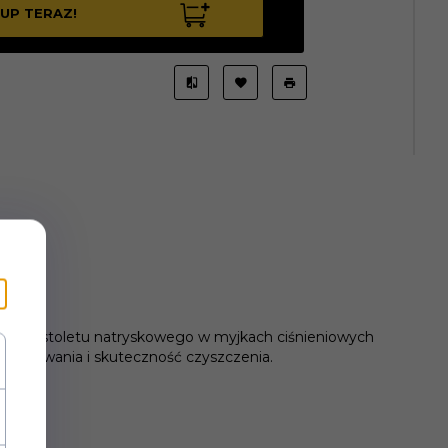
UP TERAZ!
anie pistoletu natryskowego w myjkach ciśnieniowych
użytkowania i skuteczność czyszczenia.